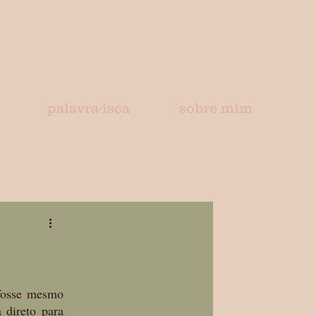
palavra-isca
sobre mim
fosse mesmo 
direto para 