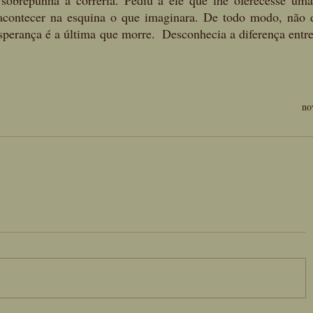
sobrepunha à correria. Pediu a ele que lhe oferecesse uma
 acontecer na esquina o que imaginara. De todo modo, não de
perança é a última que morre.  Desconhecia a diferença entre
no