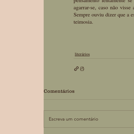
pensamento lentamente se 
agarrar-se, caso não visse
Sempre ouviu dizer que a es
teimosia.
literários
Comentários
Escreva um comentário