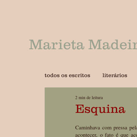
Marieta Madei
todos os escritos
literários
2 min de leitura
Esquina
Caminhava com pressa pela
acontecer, o fato é que ac