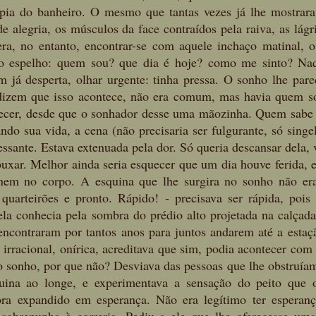
pia do banheiro. O mesmo que tantas vezes já lhe mostrara 
de alegria, os músculos da face contraídos pela raiva, as lágr
ra, no entanto, encontrar-se com aquele inchaço matinal, o 
 o espelho: quem sou? que dia é hoje? como me sinto? Na
já desperta, olhar urgente: tinha pressa. O sonho lhe parece
 dizem que isso acontece, não era comum, mas havia quem s
ecer, desde que o sonhador desse uma mãozinha. Quem sabe a
do sua vida, a cena (não precisaria ser fulgurante, só singel
essante. Estava extenuada pela dor. Só queria descansar dela, ve
frouxar. Melhor ainda seria esquecer que um dia houve ferida, 
nem no corpo. A esquina que lhe surgira no sonho não era 
quarteirões e pronto. Rápido! - precisava ser rápida, pois 
ela conhecia pela sombra do prédio alto projetada na calçad
contraram por tantos anos para juntos andarem até a estaçã
 irracional, onírica, acreditava que sim, podia acontecer com
 sonho, por que não? Desviava das pessoas que lhe obstruíam
ina ao longe, e experimentava a sensação do peito que os
ora expandido em esperança. Não era legítimo ter esperança