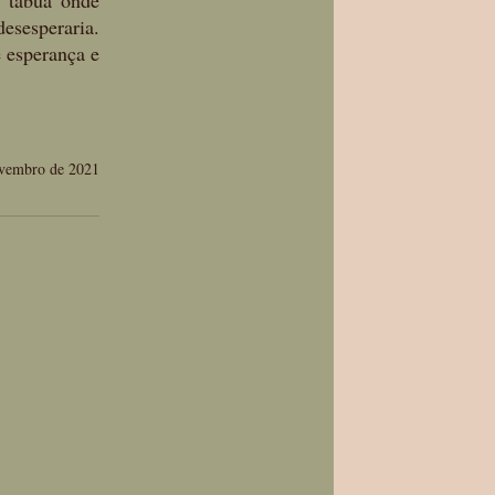
 tábua onde 
sesperaria. 
 esperança e 
vembro de 2021