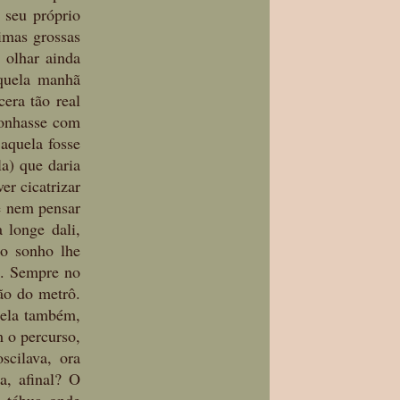
seu próprio 
imas grossas 
olhar ainda 
quela manhã 
ra tão real 
onhasse com 
quela fosse 
a) que daria 
r cicatrizar 
e nem pensar 
longe dali, 
o sonho lhe 
a. Sempre no 
o do metrô. 
 ela também, 
 o percurso, 
cilava, ora 
, afinal? O 