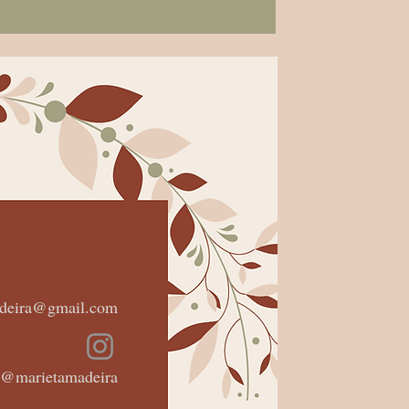
adeira@gmail.com
@marietamadeira