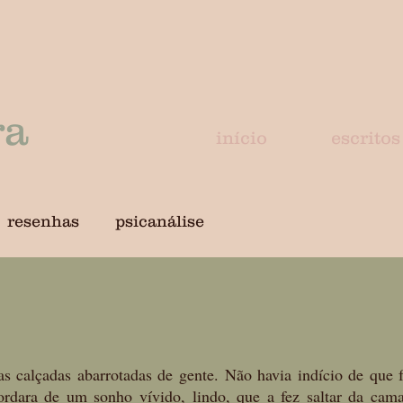
ra
início
escritos
resenhas
psicanálise
s calçadas abarrotadas de gente. Não havia indício de que 
ordara de um sonho vívido, lindo, que a fez saltar da cama 